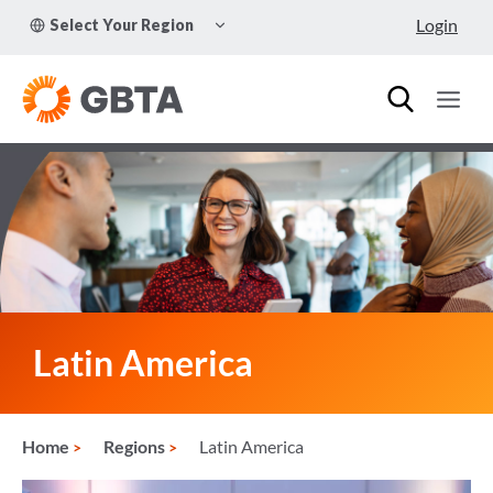
Skip
TOGGLE
Login
Select Your Region
to
CHILD
MENU
content
Latin America
Home
Regions
Latin America