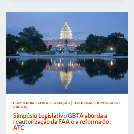
REFORMA
DO
ATC
NÃO
É
PRIVATIZAÇÃO,
MAS
ISSO
É
PROVAVELMENTE
UMA
COISA
BOA
COMPANHIAS AÉREAS E AVIAÇÃO
|
TENDÊNCIAS DE PESQUISA E
VIAGENS
Simpósio Legislativo GBTA aborda a
reautorização da FAA e a reforma do
ATC