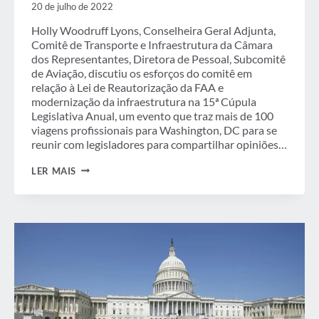
20 de julho de 2022
Holly Woodruff Lyons, Conselheira Geral Adjunta,
Comitê de Transporte e Infraestrutura da Câmara
dos Representantes, Diretora de Pessoal, Subcomitê
de Aviação, discutiu os esforços do comitê em
relação à Lei de Reautorização da FAA e
modernização da infraestrutura na 15ª Cúpula
Legislativa Anual, um evento que traz mais de 100
viagens profissionais para Washington, DC para se
reunir com legisladores para compartilhar opiniões…
SIMPÓSIO
LER MAIS
LEGISLATIVO
GBTA
ABORDA
A
REAUTORIZAÇÃO
DA
FAA
E
A
REFORMA
DO
ATC