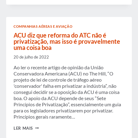
ORGANIZA
MESA
REDONDA
DE
CONVERSA
COMPANHIAS AÉREAS E AVIAÇÃO
SOBRE
VIAGENS
ACU diz que reforma do ATC não é
COM
privatização, mas isso é provavelmente
O
uma coisa boa
SENADOR
RON
20 de julho de 2022
JOHNSON
(R-
Ao ler o recente artigo de opinião da União
WI)
Conservadora Americana (ACU) no The Hill, “O
projeto de lei de controle de tráfego aéreo
'conservador' falha em privatizar a indústria”, não
consegui decidir se a oposição da ACU é uma coisa
boa. O apoio da ACU depende de seus “Sete
Princípios de Privatização”, essencialmente um guia
para os legisladores privatizarem por privatizar.
Princípios gerais raramente…
ACU
LER MAIS
DIZ
QUE