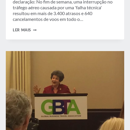
declaração: No fim de semana, uma interrupção no
tráfego aéreo causada por uma 'falha técnica'
resultou em mais de 3.400 atrasos e 640
cancelamentos de voos em todo o…
GBTA
LER MAIS
PEDE
“REVISÃO
DE
CIMA
PARA
BAIXO”
DA
INTERRUPÇÃO
DAS
VIAGENS
AÉREAS
DO
FIM
DE
SEMANA