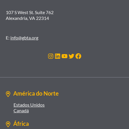
107 S West St. Suite 762
Alexandria, VA 22314
E:
info@gbta.org
Instagram
LinkedIn
Youtube
Twitter
Facebook
América do Norte
Estados Unidos
Canadá
África