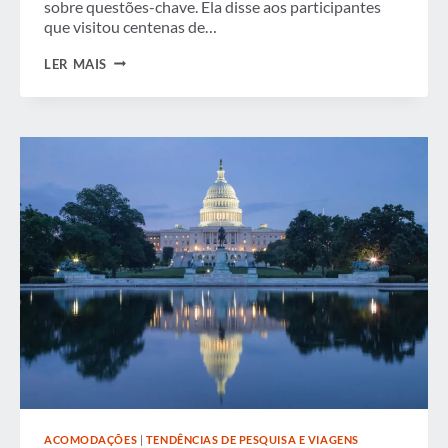
sobre questões-chave. Ela disse aos participantes
que visitou centenas de…
WINSOME
LER MAIS
LENFERT
DA
FAA
FALA
SOBRE
PFCS
E
INFRAESTRUTURA
AEROPORTUÁRIA
NO
GBTA
LEGISLATIVE
SUMMIT
ACOMODAÇÕES
|
TENDÊNCIAS DE PESQUISA E VIAGENS