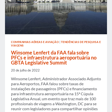
COMPANHIAS AÉREAS E AVIAÇÃO
|
TENDÊNCIAS DE PESQUISA E
VIAGENS
Winsome Lenfert da FAA fala sobre
PFCs e infraestrutura aeroportuária no
GBTA Legislative Summit
20 de julho de 2022
Winsome Lenfert, Administrador Associado Adjunto
para Aeroportos, FAA falou sobre taxas de
instalações de passageiros (PFCs) e financiamento
para infraestrutura aeroportuária na 15ª Cúpula
Legislativa Anual, um evento que traz mais de 100
profissionais de viagens a Washington, DC para se
reunir com legisladores para compartilhar opiniões