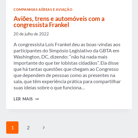
COMPANHIAS AÉREAS E AVIAÇÃO
Aviões, trens e automóveis com a
congressista Frankel
20 de julho de 2022
A congressista Lois Frankel deu as boas-vindas aos
participantes do Simpósio Legislativo da GBTA em
Washington, DC, dizendo: “não há nada mais
importante do que ter lobistas cidadãos”. Ela disse
que há tantas questões que chegam ao Congresso
que dependem de pessoas como as presentes na
sala, que têm experiência prática para compartilhar
suas ideias sobre o que funciona…
AVIÕES,
LER MAIS
TRENS
E
AUTOMÓVEIS
COM
A
Navegação
Página
1
2
CONGRESSISTA
da
FRANKEL