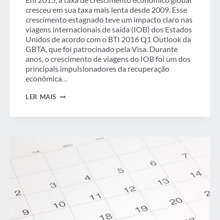
cresceu em sua taxa mais lenta desde 2009. Esse
crescimento estagnado teve um impacto claro nas
viagens internacionais de saída (IOB) dos Estados
Unidos de acordo com o BTI 2016 Q1 Outlook da
GBTA, que foi patrocinado pela Visa. Durante
anos, o crescimento de viagens do IOB foi um dos
principais impulsionadores da recuperação
econômica…
PERSISTEM
LER MAIS
OS
DESAFIOS
PARA
VIAGENS
INTERNACIONAIS
DE
SAÍDA
DOS
ESTADOS
UNIDOS