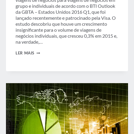
grupo e individuais de acordo com o BTI Outlook
da GBTA – Estados Unidos 2016 Q1, que foi
lançado recentemente e patrocinado pela Visa. O
estudo descobriu que houve um crescimento
insignificante para o volume de viagens de
negócios individuais, que cresceu 0,3% em 2015 e,
na verdade,…
TENDÊNCIAS
LER MAIS
EM
VIAGENS
DE
NEGÓCIOS
INDIVIDUAIS
E
EM
GRUPO
NOS
EUA