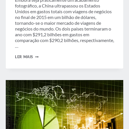
fotográfico, a China ultrapassou os Estados
Unidos em gastos totais com viagens de negócios
no final de 2015 em um bilhão de dólares,
tornando-se o maior mercado de viagens de
negócios do mundo. Os dois países terminaram o
ano com $291,2 bilhões em gastos em
comparação com $290,2 bilhões, respectivamente,
…
CHINA
LER MAIS
ULTRAPASSA
OS
ESTADOS
UNIDOS
COMO
O
MAIOR
MERCADO
DE
VIAGENS
DE
NEGÓCIOS
DO
MUNDO