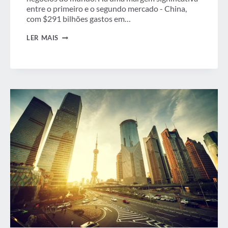
entre o primeiro e o segundo mercado - China,
com $291 bilhões gastos em…
UM
LER MAIS
INSTANTÂNEO
DOS
DEZ
MAIORES
MERCADOS
DE
VIAGENS
DE
NEGÓCIOS
DO
MUNDO