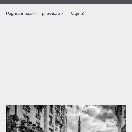
Página inicial
previsão
Página2