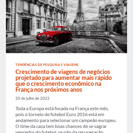
TENDÊNCIAS DE PESQUISA E VIAGENS
Crescimento de viagens de negócios
projetado para aumentar mais rápido
que o crescimento econômico na
França nos próximos anos
20 de julho de 2022
Toda a Europa está focada na França este mês,
pois o torneio de futebol Euro 2016 está em
andamento para selecionar um campeão europeu.
O time da casa tem boas chances de se sagrar
vencedor do futebol, se não da recuperação