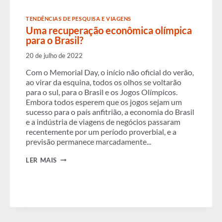
TENDÊNCIAS DE PESQUISA E VIAGENS
Uma recuperação econômica olímpica
para o Brasil?
20 de julho de 2022
Com o Memorial Day, o início não oficial do verão,
ao virar da esquina, todos os olhos se voltarão
para o sul, para o Brasil e os Jogos Olímpicos.
Embora todos esperem que os jogos sejam um
sucesso para o país anfitrião, a economia do Brasil
e a indústria de viagens de negócios passaram
recentemente por um período proverbial, e a
previsão permanece marcadamente...
UMA
LER MAIS
RECUPERAÇÃO
ECONÔMICA
OLÍMPICA
PARA
O
BRASIL?