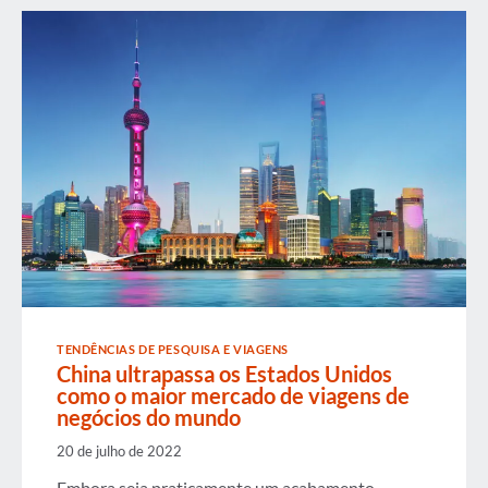
DE
CONHECIMENTO
DE
2016
EM
XANGAI
E
PEQUIM
TENDÊNCIAS DE PESQUISA E VIAGENS
China ultrapassa os Estados Unidos
como o maior mercado de viagens de
negócios do mundo
20 de julho de 2022
Embora seja praticamente um acabamento