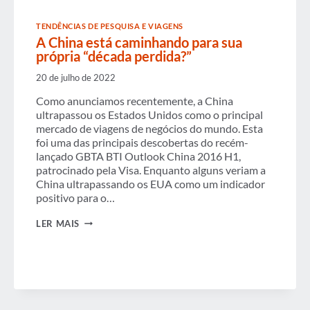
TENDÊNCIAS DE PESQUISA E VIAGENS
A China está caminhando para sua
própria “década perdida?”
20 de julho de 2022
Como anunciamos recentemente, a China
ultrapassou os Estados Unidos como o principal
mercado de viagens de negócios do mundo. Esta
foi uma das principais descobertas do recém-
lançado GBTA BTI Outlook China 2016 H1,
patrocinado pela Visa. Enquanto alguns veriam a
China ultrapassando os EUA como um indicador
positivo para o…
A
LER MAIS
CHINA
ESTÁ
CAMINHANDO
PARA
SUA
PRÓPRIA
“DÉCADA
PERDIDA?”