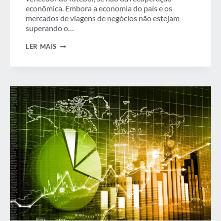
econômica. Embora a economia do país e os
mercados de viagens de negócios não estejam
superando o…
CRESCIMENTO
LER MAIS
DE
VIAGENS
DE
NEGÓCIOS
PROJETADO
PARA
AUMENTAR
MAIS
RÁPIDO
QUE
O
CRESCIMENTO
ECONÔMICO
NA
FRANÇA
NOS
PRÓXIMOS
ANOS