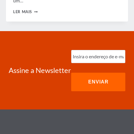
um…
OLHANDO
LER MAIS
PARA
TRÁS
EM
2014
Digite
o
e-
mail
(obrigatório)
Assine a Newsletter