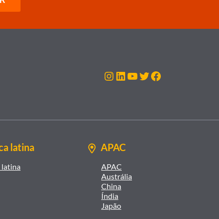
Instagram
LinkedIn
Youtube
Twitter
Facebook
a latina
APAC
latina
APAC
Austrália
China
Índia
Japão