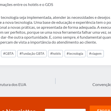
rmações entre os hotéis e o GDS
tecnologia seja implementada, atender às necessidades e desejos d
e a nova tecnologia. Uma base de educação e experiência tem o po
onal a novas práticas, se apresentada de forma adequada. A execu
ser perfeitos, porque se uma nova ferramenta falhar uma vez, ser
a dar-lhe outra oportunidade. E, como sempre, é fundamental quan
 percam de vista a importância do atendimento ao cliente.
#
GBTA
#
Fundação GBTA
#
hotéis
#
tecnologia
#
viagem
strutura dos EUA
Convenção