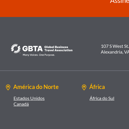
Assine
107 S West St.
Alexandria, V
América do Norte
África
Estados Unidos
África do Sul
Canadá