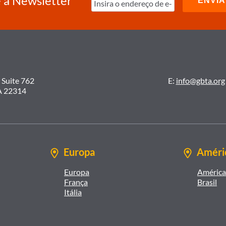
 a Newsletter
 Suite 762
E:
info@gbta.org
A 22314
Europa
Améric
Europa
América 
França
Brasil
Itália