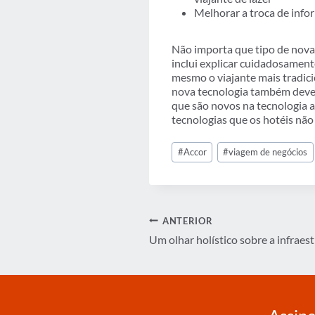
Melhorar a troca de info
Não importa que tipo de nova 
inclui explicar cuidadosament
mesmo o viajante mais tradici
nova tecnologia também devem 
que são novos na tecnologia 
tecnologias que os hotéis não
Tags
#
Accor
#
viagem de negócios
do
Post:
Navegação
ANTERIOR
Um olhar holístico sobre a infrae
de
Post