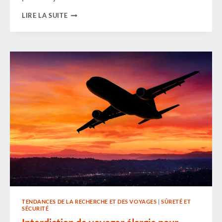
APRÈS
LIRE LA SUITE
L'OURAGAN :
UN
APERÇU
DES
RISQUES
SANITAIRES
CACHÉS
TENDANCES DE LA RECHERCHE ET DES VOYAGES
|
SÛRETÉ ET
SÉCURITÉ