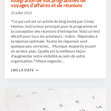
Intégration de vos programmes de
DU
voyages d'affaires et de réunions
NORD
ET
20 juillet 2022
LE
VENEZUELA
*Ce qui suit est un article de blog invité par Cindy
Heston, instructeur principal pour le programme et
la conception des réunions d'entreprise. Voici un test
décisif pour tous les acheteurs : Indice : Répondez à
la réponse optimale. Toutes les réponses sont
quelque peu correctes… Musique Jeopardy jouant
en arrière-plan. Quelle est la meilleure façon
d'augmenter votre visibilité au sein de votre
organisation ? Mieux négocier…
INTÉGRATION
LIRE LA SUITE
DE
VOS
PROGRAMMES
DE
VOYAGES
D'AFFAIRES
ET
DE
RÉUNIONS