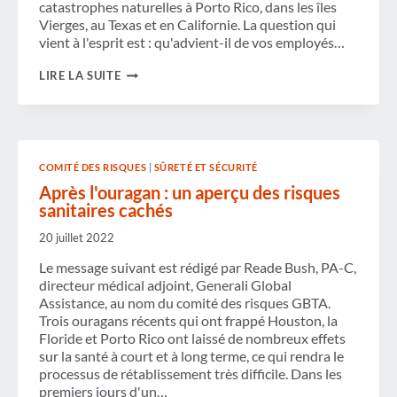
catastrophes naturelles à Porto Rico, dans les îles
Vierges, au Texas et en Californie. La question qui
vient à l'esprit est : qu'advient-il de vos employés…
QUE
LIRE LA SUITE
SE
PASSE-
T-
IL
APRÈS
QUE
COMITÉ DES RISQUES
|
SÛRETÉ ET SÉCURITÉ
QUELQUE
CHOSE
Après l'ouragan : un aperçu des risques
SE
sanitaires cachés
PASSE ?
20 juillet 2022
Le message suivant est rédigé par Reade Bush, PA-C,
directeur médical adjoint, Generali Global
Assistance, au nom du comité des risques GBTA.
Trois ouragans récents qui ont frappé Houston, la
Floride et Porto Rico ont laissé de nombreux effets
sur la santé à court et à long terme, ce qui rendra le
processus de rétablissement très difficile. Dans les
premiers jours d'un…