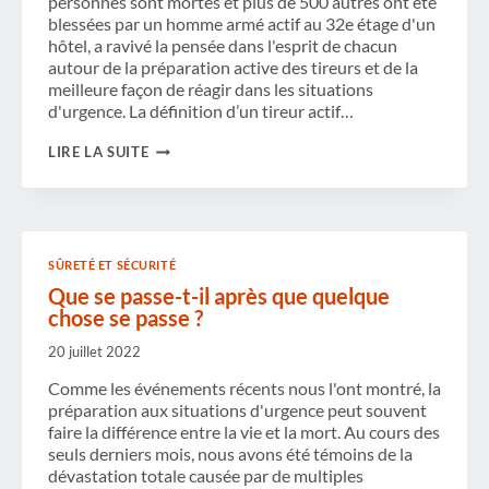
personnes sont mortes et plus de 500 autres ont été
blessées par un homme armé actif au 32e étage d'un
hôtel, a ravivé la pensée dans l'esprit de chacun
autour de la préparation active des tireurs et de la
meilleure façon de réagir dans les situations
d'urgence. La définition d’un tireur actif…
SITUATION
LIRE LA SUITE
DU
TIREUR
ACTIF :
UN
APERÇU
DE
SÛRETÉ ET SÉCURITÉ
LA
FAÇON
Que se passe-t-il après que quelque
DE
chose se passe ?
RÉAGIR
20 juillet 2022
Comme les événements récents nous l'ont montré, la
préparation aux situations d'urgence peut souvent
faire la différence entre la vie et la mort. Au cours des
seuls derniers mois, nous avons été témoins de la
dévastation totale causée par de multiples