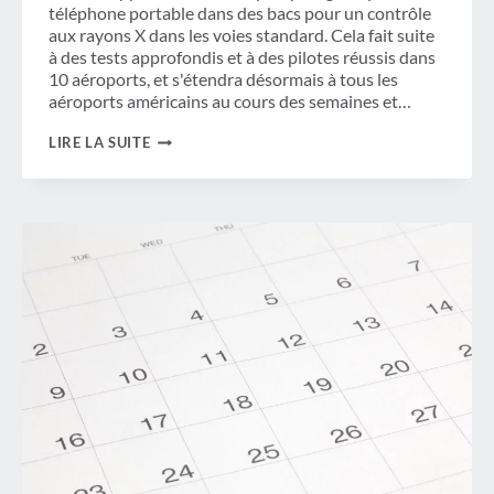
téléphone portable dans des bacs pour un contrôle
aux rayons X dans les voies standard. Cela fait suite
à des tests approfondis et à des pilotes réussis dans
10 aéroports, et s'étendra désormais à tous les
aéroports américains au cours des semaines et…
LA
LIRE LA SUITE
TSA
ANNONCE
DE
NOUVELLES
PROCÉDURES
DE
CONTRÔLE
DANS
LES
AÉROPORTS
AMÉRICAINS
POUR
LES
APPAREILS
ÉLECTRONIQUES
DANS
LES
BAGAGES
À
MAIN