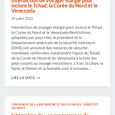
Interdiction de voyager élargie pour
inclure le Tchad, la Corée du Nord et le
Venezuela
20 juillet 2022
Interdiction de voyager élargie pour inclure le Tchad,
la Corée du Nord et le Venezuela Restrictions
adaptées par pays Hier, le président et le
Département américain de la sécurité intérieure
(DHS) ont annoncé des mesures de sécurité
mondiales renforcées, notamment l'ajout du Tchad,
de la Corée du Nord et du Venezuela à la liste des
pays soumis au voyage restrictions. L'Iran, la Libye, la
Syrie, le Yémen et la Somalie sont à nouveau…
INTERDICTION
LIRE LA SUITE
DE
VOYAGER
ÉLARGIE
POUR
INCLURE
LE
TENDANCES DE LA RECHERCHE ET DES VOYAGES
|
SÛRETÉ ET
TCHAD,
SÉCURITÉ
LA
CORÉE