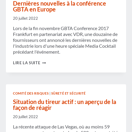
Dernières nouvelles à la conférence
GBTA en Europe
20 juillet 2022
Lors de la fin novembre GBTA Conference 2017
Frankfurt en partenariat avec VDR, une douzaine de
fournisseurs ont annoncé les dernières nouvelles de
l'industrie lors d'une heure spéciale Media Cocktail
précédant l'événement.
DERNIÈRES
LIRE LA SUITE
NOUVELLES
À
LA
CONFÉRENCE
GBTA
EN
COMITÉ DES RISQUES
|
SÛRETÉ ET SÉCURITÉ
EUROPE
Situation du tireur actif : un aperçu de la
façon de réagir
20 juillet 2022
La récente attaque de Las Vegas, où au moins 59