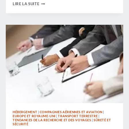
NE
LIRE LA SUITE
RISQUEZ
PAS
UNE
SAISON
DES
FÊTES
MÉMORABLE
POUR
DE
MAUVAISES
RAISONS… !
HÉBERGEMENT
|
COMPAGNIES AÉRIENNES ET AVIATION
|
EUROPE ET ROYAUME-UNI
|
TRANSPORT TERRESTRE
|
TENDANCES DE LA RECHERCHE ET DES VOYAGES
|
SÛRETÉ ET
SÉCURITÉ