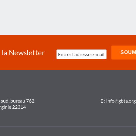
à la Newsletter
t sud, bureau 762
E :
info@gbta.org
irginie 22314