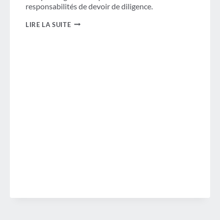
responsabilités de devoir de diligence.
DEVOIR
LIRE LA SUITE
DE
DILIGENCE :
CE
SUR
QUOI
LES
ACHETEURS
DE
VOYAGES
DOIVENT
SE
CONCENTRER