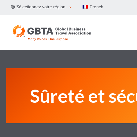
Aller
Sélectionnez votre région
French
au
contenu
Sûreté et séc