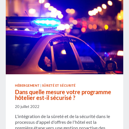
VOYAGEUSES
D'AFFAIRES
–
ÉPISODE
2
HÉBERGEMENT
|
SÛRETÉ ET SÉCURITÉ
Dans quelle mesure votre programme
hôtelier est-il sécurisé ?
20 juillet 2022
L'intégration de la sûreté et de la sécurité dans le
processus d'appel d'offres de l'hôtel est la
première étape vers une gestion proactive des