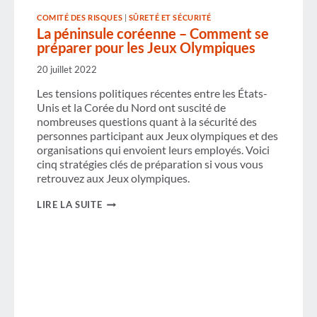
1
COMITÉ DES RISQUES
|
SÛRETÉ ET SÉCURITÉ
La péninsule coréenne – Comment se
préparer pour les Jeux Olympiques
20 juillet 2022
Les tensions politiques récentes entre les États-
Unis et la Corée du Nord ont suscité de
nombreuses questions quant à la sécurité des
personnes participant aux Jeux olympiques et des
organisations qui envoient leurs employés. Voici
cinq stratégies clés de préparation si vous vous
retrouvez aux Jeux olympiques.
LA
LIRE LA SUITE
PÉNINSULE
CORÉENNE
–
COMMENT
SE
PRÉPARER
POUR
LES
JEUX
OLYMPIQUES