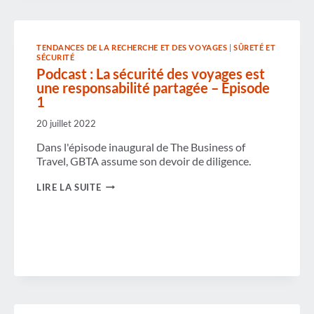
TENDANCES DE LA RECHERCHE ET DES VOYAGES
|
SÛRETÉ ET
SÉCURITÉ
Podcast : La sécurité des voyages est
une responsabilité partagée – Épisode
1
20 juillet 2022
Dans l'épisode inaugural de The Business of
Travel, GBTA assume son devoir de diligence.
PODCAST
LIRE LA SUITE
:
LA
SÉCURITÉ
DES
VOYAGES
EST
UNE
RESPONSABILITÉ
PARTAGÉE
–
ÉPISODE