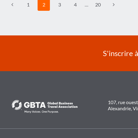
Navigation
Page
Page
1
2
3
4
…
20
de
précédente
suivante
page
S'inscrire 
107, rue oues
Alexandrie, V