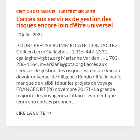
GESTION DES RISQUES
|
SÛRETÉ ET SÉCURITÉ
L'accès aux services de gestion des
risques encore loin d'être universel
20 juillet 2022
POUR DIFFUSION IMMÉDIATE, CONTACTEZ :
Colleen Lerro Gallagher, +1 315-447-2331,
cgallagher@gbta.org Marianne Varkiani, +1 703-
236-1164, mvarkiani@gbta.org L'accès aux
services de gestion des risques est encore loin du
devoir universel de diligence Rendu difficile par le
manque de visibilité sur les projets de voyage
FRANCFORT (28 novembre 2017) - La grande
majorité des voyageurs d'affaires estiment que
leurs entreprises prennent…
L'ACCÈS
LIRE LA SUITE
AUX
SERVICES
DE
GESTION
DES