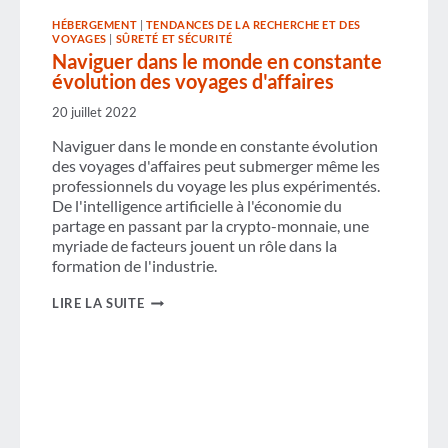
ÊTRES
HÉBERGEMENT
|
TENDANCES DE LA RECHERCHE ET DES
HUMAINS
VOYAGES
|
SÛRETÉ ET SÉCURITÉ
Naviguer dans le monde en constante
évolution des voyages d'affaires
20 juillet 2022
Naviguer dans le monde en constante évolution
des voyages d'affaires peut submerger même les
professionnels du voyage les plus expérimentés.
De l'intelligence artificielle à l'économie du
partage en passant par la crypto-monnaie, une
myriade de facteurs jouent un rôle dans la
formation de l'industrie.
NAVIGUER
LIRE LA SUITE
DANS
LE
MONDE
EN
CONSTANTE
ÉVOLUTION
DES
VOYAGES
D'AFFAIRES