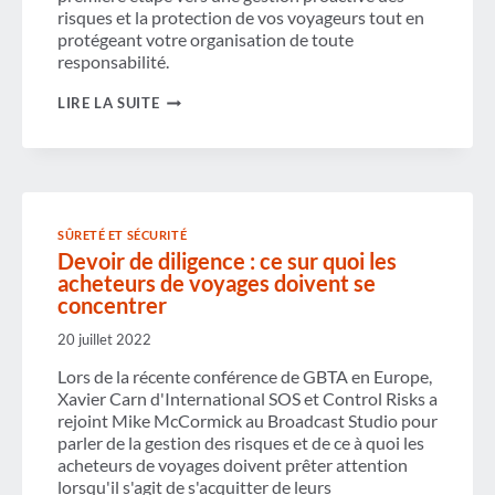
risques et la protection de vos voyageurs tout en
protégeant votre organisation de toute
responsabilité.
DANS
LIRE LA SUITE
QUELLE
MESURE
VOTRE
PROGRAMME
HÔTELIER
EST-
IL
SÛRETÉ ET SÉCURITÉ
SÉCURISÉ ?
Devoir de diligence : ce sur quoi les
acheteurs de voyages doivent se
concentrer
20 juillet 2022
Lors de la récente conférence de GBTA en Europe,
Xavier Carn d'International SOS et Control Risks a
rejoint Mike McCormick au Broadcast Studio pour
parler de la gestion des risques et de ce à quoi les
acheteurs de voyages doivent prêter attention
lorsqu'il s'agit de s'acquitter de leurs