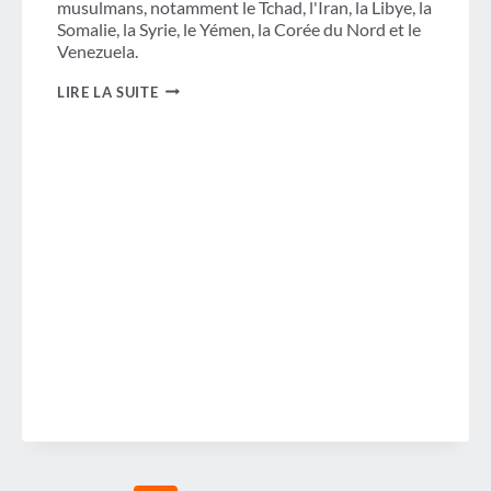
musulmans, notamment le Tchad, l'Iran, la Libye, la
Somalie, la Syrie, le Yémen, la Corée du Nord et le
Venezuela.
NOUVELLE
LIRE LA SUITE
INTERDICTION
DE
VOYAGER
EN
PLEIN
EFFET