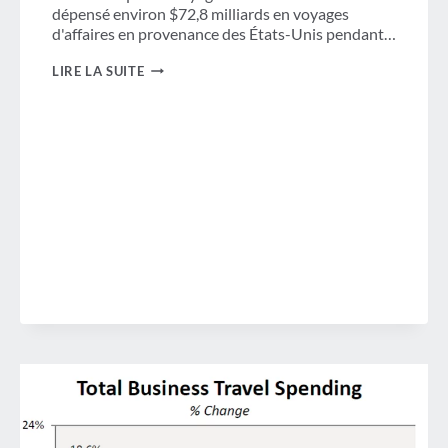
dépensé environ $72,8 milliards en voyages
d'affaires en provenance des États-Unis pendant…
L'AUGMENTATION
LIRE LA SUITE
DES
DÉPENSES
DE
VOYAGE
D'AFFAIRES
CRÉE
UN
OPTIMISME
ÉCONOMIQUE
CONTINU