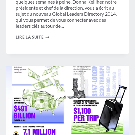
quelques semaines à peine, Donna Kelliher, notre
présidente et chef de la direction, vous a écrit au
sujet du nouveau Global Leaders Directory 2014,
qui vous permet de vous connecter avec des
leaders clés autour de…
GBTA
LIRE LA SUITE
CONTINUE
D'ÉTENDRE
SES
RESSOURCES
MONDIALES
AVEC
DES
PRÉVISIONS
DE
VOYAGES
D'AFFAIRES
EN
INDE