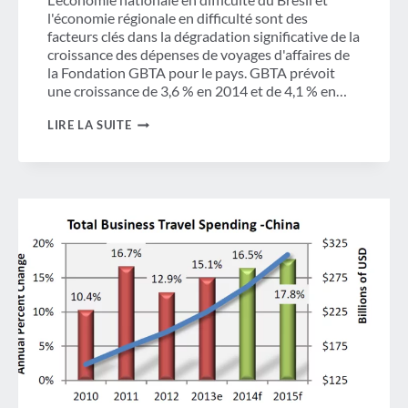
l'économie régionale en difficulté sont des
facteurs clés dans la dégradation significative de la
croissance des dépenses de voyages d'affaires de
la Fondation GBTA pour le pays. GBTA prévoit
une croissance de 3,6 % en 2014 et de 4,1 % en…
LES
LIRE LA SUITE
PRESSIONS
EXTÉRIEURES
ET
LES
DIFFICULTÉS
DE
L'ÉCONOMIE
NATIONALE
RALENTISSENT
LA
CROISSANCE
DES
VOYAGES
D'AFFAIRES
AU
BRÉSIL