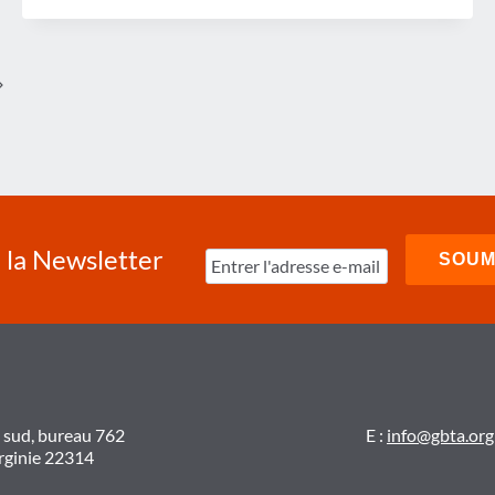
D'AFFAIRES
CONTINUENT
DE
CROÎTRE,
MAIS
age
DES
MOTEURS
uivante
ÉCONOMIQUES
ERRATIQUES
LIMITENT
LA
CROISSANCE
à la Newsletter
t sud, bureau 762
E :
info@gbta.org
irginie 22314