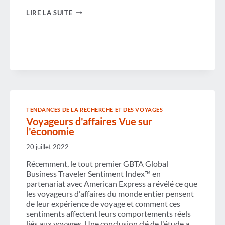
LES
LIRE LA SUITE
BRIC
NE
SONT
PLUS
UN
OBSTACLE
À
LA
CROISSANCE
DES
VOYAGES
D'AFFAIRES
TENDANCES DE LA RECHERCHE ET DES VOYAGES
Voyageurs d'affaires Vue sur
l'économie
20 juillet 2022
Récemment, le tout premier GBTA Global
Business Traveler Sentiment Index™ en
partenariat avec American Express a révélé ce que
les voyageurs d'affaires du monde entier pensent
de leur expérience de voyage et comment ces
sentiments affectent leurs comportements réels
liés aux voyages. Une conclusion clé de l'étude a