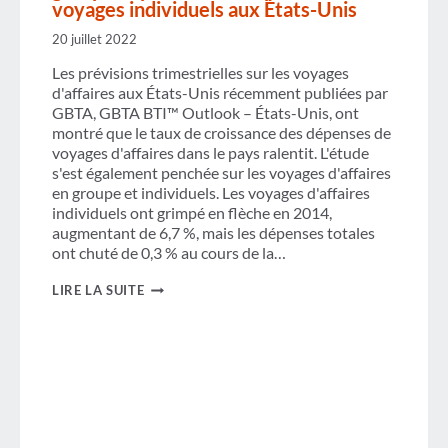
voyages individuels aux États-Unis
20 juillet 2022
Les prévisions trimestrielles sur les voyages
d'affaires aux États-Unis récemment publiées par
GBTA, GBTA BTI™ Outlook – États-Unis, ont
montré que le taux de croissance des dépenses de
voyages d'affaires dans le pays ralentit. L'étude
s'est également penchée sur les voyages d'affaires
en groupe et individuels. Les voyages d'affaires
individuels ont grimpé en flèche en 2014,
augmentant de 6,7 %, mais les dépenses totales
ont chuté de 0,3 % au cours de la…
LES
LIRE LA SUITE
DÉPENSES
DE
VOYAGES
D'AFFAIRES
EN
GROUPE
DÉPASSENT
LES
DÉPENSES
DE