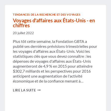
VOYAGES
D'AFFAIRES
AUX
TENDANCES DE LA RECHERCHE ET DES VOYAGES
ÉTATS-
Voyages d'affaires aux États-Unis - en
UNIS
RALENTIT
chiffres
EN
2015
20 juillet 2022
Plus tôt cette semaine, la Fondation GBTA a
publié ses dernières prévisions trimestrielles pour
les voyages d'affaires aux États-Unis. Voici les
statistiques clés que vous devez connaître : les
dépenses de voyages d'affaires aux États-Unis
augmenteront de 4,9 % en 2015 pour atteindre
$302,7 milliards et les perspectives pour 2016
anticipent une augmentation de l'activité
économique et de la confiance menant à…
VOYAGES
LIRE LA SUITE
D'AFFAIRES
AUX
ÉTATS-
UNIS
-