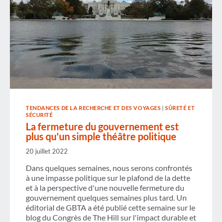
TENDANCES DE LA RECHERCHE ET DES VOYAGES
|
SÛRETÉ ET
SÉCURITÉ
La fermeture du gouvernement est
plus qu'un simple théâtre politique
20 juillet 2022
Dans quelques semaines, nous serons confrontés
à une impasse politique sur le plafond de la dette
et à la perspective d'une nouvelle fermeture du
gouvernement quelques semaines plus tard. Un
éditorial de GBTA a été publié cette semaine sur le
blog du Congrès de The Hill sur l'impact durable et