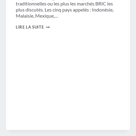
traditionnelles ou les plus les marchés BRIC les
plus discutés. Les cinq pays appelés : Indonésie,
Malaisie, Mexique,…
DÉCOMPOSER
LIRE LA SUITE
LES
PRINCIPAUX
MARCHÉS
MONDIAUX
DES
VOYAGES
D'AFFAIRES