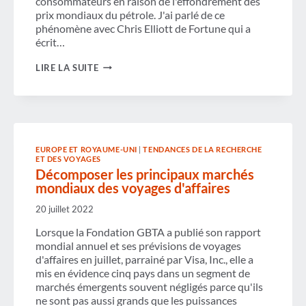
consommateurs en raison de l'effondrement des
prix mondiaux du pétrole. J'ai parlé de ce
phénomène avec Chris Elliott de Fortune qui a
écrit…
LES
LIRE LA SUITE
TARIFS
AÉRIENS
BAISSENT
EN
RAISON
DE
LA
EUROPE ET ROYAUME-UNI
|
TENDANCES DE LA RECHERCHE
CHUTE
ET DES VOYAGES
DES
Décomposer les principaux marchés
PRIX
DU
mondiaux des voyages d'affaires
PÉTROLE,
MAIS
20 juillet 2022
LA
HAUSSE
Lorsque la Fondation GBTA a publié son rapport
DES
mondial annuel et ses prévisions de voyages
FRAIS
d'affaires en juillet, parrainé par Visa, Inc., elle a
ANNULE
mis en évidence cinq pays dans un segment de
LES
ÉCONOMIES
marchés émergents souvent négligés parce qu'ils
ne sont pas aussi grands que les puissances