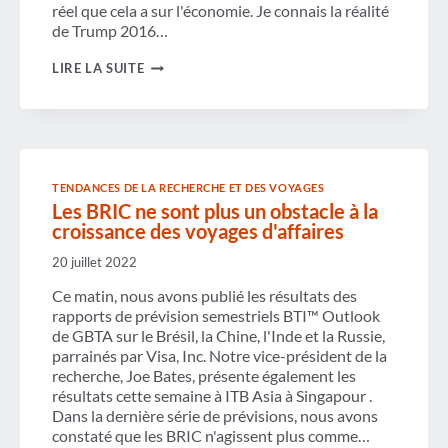
réel que cela a sur l'économie. Je connais la réalité
de Trump 2016…
LA
LIRE LA SUITE
FERMETURE
DU
GOUVERNEMENT
EST
PLUS
QU'UN
SIMPLE
TENDANCES DE LA RECHERCHE ET DES VOYAGES
THÉÂTRE
Les BRIC ne sont plus un obstacle à la
POLITIQUE
croissance des voyages d'affaires
20 juillet 2022
Ce matin, nous avons publié les résultats des
rapports de prévision semestriels BTI™ Outlook
de GBTA sur le Brésil, la Chine, l'Inde et la Russie,
parrainés par Visa, Inc. Notre vice-président de la
recherche, Joe Bates, présente également les
résultats cette semaine à ITB Asia à Singapour .
Dans la dernière série de prévisions, nous avons
constaté que les BRIC n'agissent plus comme…