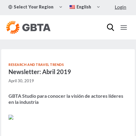
Skip
TOGGLE
TOGGLE
Login
Select Your Region
English
to
CHILD
CHILD
MENU
MENU
content
RESEARCH AND TRAVEL TRENDS
Newsletter: Abril 2019
April 30, 2019
GBTA Studio para conocer la visión de actores líderes
en la industria