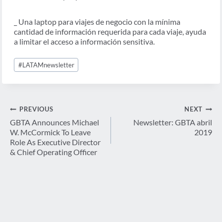
_ Una laptop para viajes de negocio con la mínima
cantidad de información requerida para cada viaje, ayuda
a limitar el acceso a información sensitiva.
Post
#
LATAMnewsletter
Tags:
Post
PREVIOUS
NEXT
navigation
GBTA Announces Michael
Newsletter: GBTA abril
W. McCormick To Leave
2019
Role As Executive Director
& Chief Operating Officer