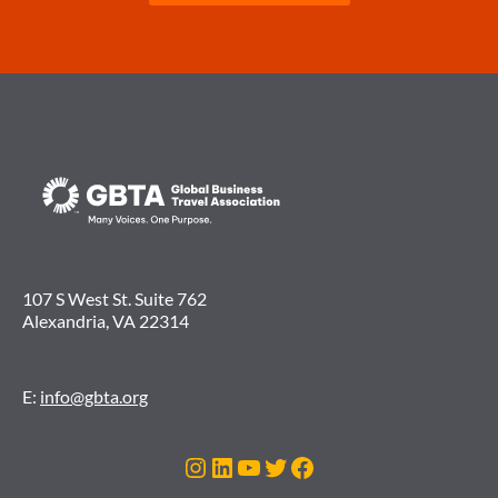
107 S West St. Suite 762
Alexandria, VA 22314
E:
info@gbta.org
Instagram
LinkedIn
YouTube
Twitter
Facebook