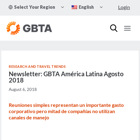
Skip
TOGGLE
TOGGLE
Login
Select Your Region
English
to
CHILD
CHILD
MENU
MENU
content
RESEARCH AND TRAVEL TRENDS
Newsletter: GBTA América Latina Agosto
2018
August 6, 2018
Reuniones simples representan un importante gasto
corporativo pero mitad de compañías no utilizan
canales de manejo