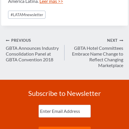
América Latina.
Leer más >>
Post
#
LATAMnewsletter
Tags:
Post
PREVIOUS
NEXT
navigation
GBTA Announces Industry
GBTA Hotel Committees
Consolidation Panel at
Embrace Name Change to
GBTA Convention 2018
Reflect Changing
Marketplace
Subscribe to Newsletter
Enter
Email
(Required)