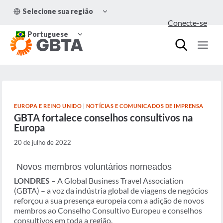
Pular
ALTERNAR
Selecione sua região
para
MENU
Conecte-se
FILHO
o
ALTERNAR
Conteúdo
Portuguese
MENU
FILHO
EUROPA E REINO UNIDO
|
NOTÍCIAS E COMUNICADOS DE IMPRENSA
GBTA fortalece conselhos consultivos na
Europa
20 de julho de 2022
Novos membros voluntários nomeados
LONDRES
– A Global Business Travel Association
(GBTA) – a voz da indústria global de viagens de negócios
reforçou a sua presença europeia com a adição de novos
membros ao Conselho Consultivo Europeu e conselhos
consultivos em toda a região.