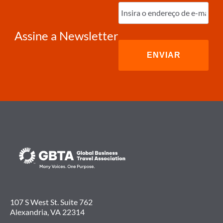
Digite
o
e-
mail
(obrigatório)
Assine a Newsletter
107 S West St. Suite 762
Alexandria, VA 22314