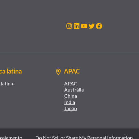
Instagram
LinkedIn
Youtube
Twitter
Facebook
a latina
APAC
latina
APAC
Austrália
China
Índia
Japão
ncelamento
Do Not Sell or Share My Personal Information