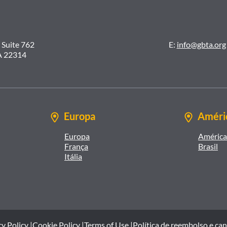
 Suite 762
E:
info@gbta.org
A 22314
Europa
Améric
Europa
América 
França
Brasil
Itália
y Policy |
Cookie Policy |
Terms of Use |
Política de reembolso e ca