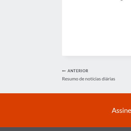
Navegação
ANTERIOR
Resumo de notícias diárias
de
Post
Assine