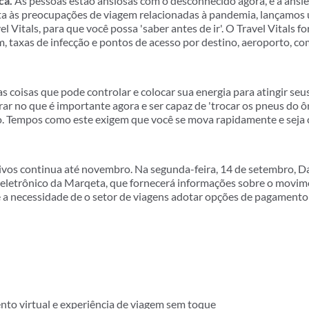
ca.
As pessoas estão ansiosas com o desconhecido agora, e a ansi
ta às preocupações de viagem relacionadas à pandemia, lançamos
 Vitals, para que você possa 'saber antes de ir'. O Travel Vitals
m, taxas de infecção e pontos de acesso por destino, aeroporto, co
s coisas que pode controlar e colocar sua energia para atingir seus
ar no que é importante agora e ser capaz de 'trocar os pneus do 
o. Tempos como este exigem que você se mova rapidamente e seja c
tivos continua até novembro. Na segunda-feira, 14 de setembro, D
letrônico da Marqeta, que fornecerá informações sobre o movim
a necessidade de o setor de viagens adotar opções de pagamento d
to virtual e experiência de viagem sem toque