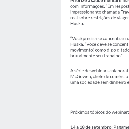
Priorize a saúde mental e físi
com informações. “Em respos
impressionante chamada Travel
real sobre restrições de viage
Huska.
“Você precisa se concentrar na
Huska. “Você deve se concentr
movimento', como diz o ditad
brutalmente seu trabalho.”
A série de webinars colabora
McGowen, chefe de comércio e
uma sociedade sem dinheiro e 
Próximos tópicos do webinar:
14 a 18 de setembro:
Pagamen