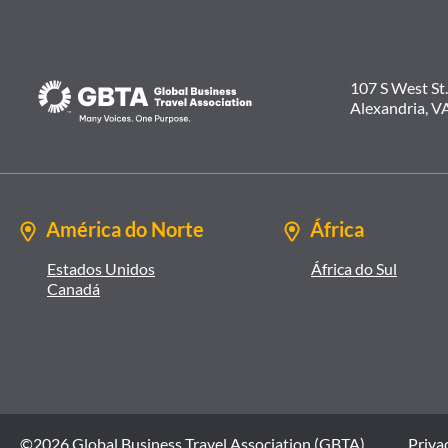
107 S West St.
Alexandria, V
América do Norte
África
Estados Unidos
África do Sul
Canadá
©2026 Global Business Travel Association (GBTA)
Privac