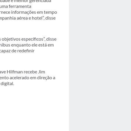
edade é melhor gerenciada
 uma ferramenta
 fornece informações em tempo
mpanhia aérea e hotel”, disse
 objetivos específicos”, disse
ônibus enquanto ele está em
apaz de redefinir
ave Hilfman recebe Jim
ento acelerado em direção a
igital.