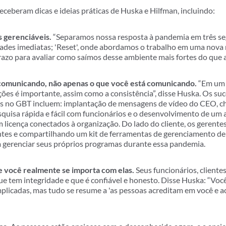
eceberam dicas e ideias práticas de Huska e Hilfman, incluindo:
s gerenciáveis.
“Separamos nossa resposta à pandemia em três se
ades imediatas; 'Reset', onde abordamos o trabalho em uma nova 
azo para avaliar como saímos desse ambiente mais fortes do que a
comunicando, não apenas o que você está comunicando.
“Em um 
es é importante, assim como a consistência”, disse Huska. Os suc
s no GBT incluem: implantação de mensagens de vídeo do CEO, c
squisa rápida e fácil com funcionários e o desenvolvimento de um 
m licença conectados à organização. Do lado do cliente, os gerente
entes e compartilhando um kit de ferramentas de gerenciamento de
 gerenciar seus próprios programas durante essa pandemia.
 você realmente se importa com elas.
Seus funcionários, cliente
 que tem integridade e que é confiável e honesto. Disse Huska: “Vo
mplicadas, mas tudo se resume a 'as pessoas acreditam em você e 