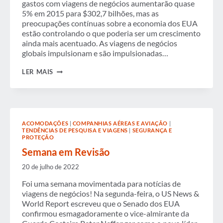
gastos com viagens de negócios aumentarão quase
5% em 2015 para $302,7 bilhões, mas as
preocupações contínuas sobre a economia dos EUA
estão controlando o que poderia ser um crescimento
ainda mais acentuado. As viagens de negócios
globais impulsionam e são impulsionadas…
AS
LER MAIS
VIAGENS
DE
NEGÓCIOS
CONTINUAM
CRESCENDO,
MAS
ACOMODAÇÕES
|
COMPANHIAS AÉREAS E AVIAÇÃO
|
OS
TENDÊNCIAS DE PESQUISA E VIAGENS
|
SEGURANÇA E
FATORES
PROTEÇÃO
ECONÔMICOS
ERRÁTICOS
Semana em Revisão
LIMITAM
O
20 de julho de 2022
CRESCIMENTO
Foi uma semana movimentada para notícias de
viagens de negócios! Na segunda-feira, o US News &
World Report escreveu que o Senado dos EUA
confirmou esmagadoramente o vice-almirante da