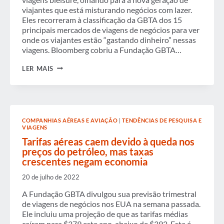
viajantes que está misturando negócios com lazer.
Eles recorreram à classificação da GBTA dos 15
principais mercados de viagens de negócios para ver
onde os viajantes estão “gastando dinheiro” nessas
viagens. Bloomberg cobriu a Fundação GBTA…
SEMANA
LER MAIS
EM
REVISÃO
COMPANHIAS AÉREAS E AVIAÇÃO
|
TENDÊNCIAS DE PESQUISA E
VIAGENS
Tarifas aéreas caem devido à queda nos
preços do petróleo, mas taxas
crescentes negam economia
20 de julho de 2022
A Fundação GBTA divulgou sua previsão trimestral
de viagens de negócios nos EUA na semana passada.
Ele incluiu uma projeção de que as tarifas médias
caíram para $379 este ano, abaixo de $392. Esta é