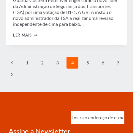
Guarda Costeira Peter Neffenger como o novo líder
da Administração de Segurança dos Transportes
(TSA) por uma votação de 81-1. A GBTA instou o
novo administrador da TSA a realizar uma revisão
independente de cima para baixo…
SEMANA
LER MAIS
EM
REVISÃO
Navegação
Página
1
2
3
4
5
6
7
da
Anterior
Página
Página
Seguinte
Digite
o
e-
mail
(obrigatório)
Assine a Newsletter