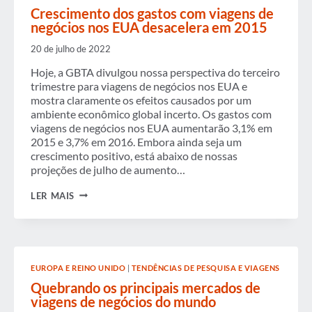
Crescimento dos gastos com viagens de
negócios nos EUA desacelera em 2015
20 de julho de 2022
Hoje, a GBTA divulgou nossa perspectiva do terceiro
trimestre para viagens de negócios nos EUA e
mostra claramente os efeitos causados por um
ambiente econômico global incerto. Os gastos com
viagens de negócios nos EUA aumentarão 3,1% em
2015 e 3,7% em 2016. Embora ainda seja um
crescimento positivo, está abaixo de nossas
projeções de julho de aumento…
CRESCIMENTO
LER MAIS
DOS
GASTOS
COM
VIAGENS
DE
NEGÓCIOS
EUROPA E REINO UNIDO
|
TENDÊNCIAS DE PESQUISA E VIAGENS
NOS
EUA
Quebrando os principais mercados de
DESACELERA
viagens de negócios do mundo
EM