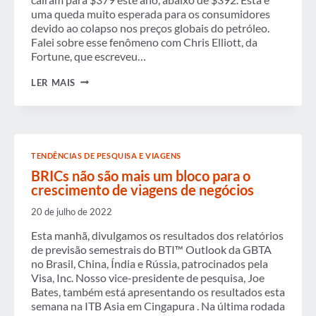
uma queda muito esperada para os consumidores
devido ao colapso nos preços globais do petróleo.
Falei sobre esse fenômeno com Chris Elliott, da
Fortune, que escreveu…
TARIFAS
LER MAIS
AÉREAS
CAEM
DEVIDO
À
QUEDA
NOS
TENDÊNCIAS DE PESQUISA E VIAGENS
PREÇOS
DO
BRICs não são mais um bloco para o
PETRÓLEO,
crescimento de viagens de negócios
MAS
TAXAS
20 de julho de 2022
CRESCENTES
NEGAM
Esta manhã, divulgamos os resultados dos relatórios
ECONOMIA
de previsão semestrais do BTI™ Outlook da GBTA
no Brasil, China, Índia e Rússia, patrocinados pela
Visa, Inc. Nosso vice-presidente de pesquisa, Joe
Bates, também está apresentando os resultados esta
semana na ITB Asia em Cingapura . Na última rodada