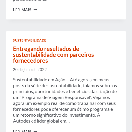
VIAJANTES
LER MAIS
DE
NEGÓCIOS
RELATAM
ALTA
SATISFAÇÃO
COM
SUSTENTABILIDADE
A
EXPERIÊNCIA
Entregando resultados de
DE
sustentabilidade com parceiros
VIAGENS
fornecedores
DE
NEGÓCIOS
20 de julho de 2022
Sustentabilidade em Ação… Até agora, em meus
posts da série de sustentabilidade, falamos sobre os
princípios, oportunidades e benefícios da criação de
um 'Programa de Viagem Responsável'. Vejamos
agora um exemplo real de como trabalhar com seus
fornecedores pode oferecer um ótimo programa e
um retorno significativo do investimento. A
Autodesk é líder global em…
ENTREGANDO
LER MAIS