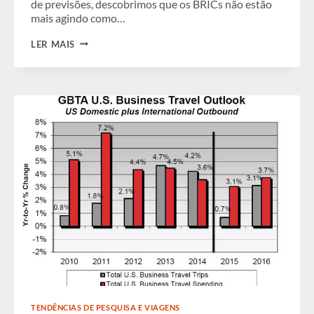
de previsões, descobrimos que os BRICs não estão
mais agindo como…
BRICS
LER MAIS
NÃO
SÃO
MAIS
UM
BLOCO
PARA
O
CRESCIMENTO
DE
VIAGENS
DE
NEGÓCIOS
TENDÊNCIAS DE PESQUISA E VIAGENS