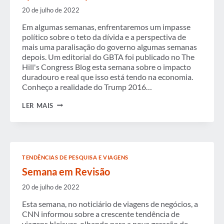
20 de julho de 2022
Em algumas semanas, enfrentaremos um impasse
político sobre o teto da dívida e a perspectiva de
mais uma paralisação do governo algumas semanas
depois. Um editorial do GBTA foi publicado no The
Hill's Congress Blog esta semana sobre o impacto
duradouro e real que isso está tendo na economia.
Conheço a realidade do Trump 2016…
DESLIGAMENTO
LER MAIS
DO
GOVERNO
MAIS
DO
QUE
APENAS
TENDÊNCIAS DE PESQUISA E VIAGENS
TEATRO
POLÍTICO
Semana em Revisão
20 de julho de 2022
Esta semana, no noticiário de viagens de negócios, a
CNN informou sobre a crescente tendência de
viagens bleisure, olhando para a nova geração de