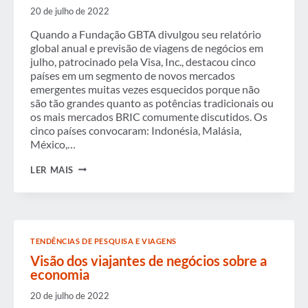
2015
20 de julho de 2022
Quando a Fundação GBTA divulgou seu relatório
global anual e previsão de viagens de negócios em
julho, patrocinado pela Visa, Inc., destacou cinco
países em um segmento de novos mercados
emergentes muitas vezes esquecidos porque não
são tão grandes quanto as potências tradicionais ou
os mais mercados BRIC comumente discutidos. Os
cinco países convocaram: Indonésia, Malásia,
México,…
QUEBRANDO
LER MAIS
OS
PRINCIPAIS
MERCADOS
DE
VIAGENS
DE
TENDÊNCIAS DE PESQUISA E VIAGENS
NEGÓCIOS
DO
Visão dos viajantes de negócios sobre a
MUNDO
economia
20 de julho de 2022