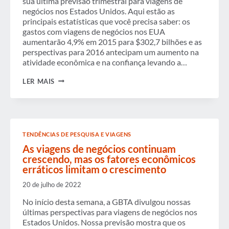
sua última previsão trimestral para viagens de
negócios nos Estados Unidos. Aqui estão as
principais estatísticas que você precisa saber: os
gastos com viagens de negócios nos EUA
aumentarão 4,9% em 2015 para $302,7 bilhões e as
perspectivas para 2016 antecipam um aumento na
atividade econômica e na confiança levando a…
VIAGENS
LER MAIS
DE
NEGÓCIOS
NOS
EUA
-
PELOS
TENDÊNCIAS DE PESQUISA E VIAGENS
NÚMEROS
As viagens de negócios continuam
crescendo, mas os fatores econômicos
erráticos limitam o crescimento
20 de julho de 2022
No início desta semana, a GBTA divulgou nossas
últimas perspectivas para viagens de negócios nos
Estados Unidos. Nossa previsão mostra que os