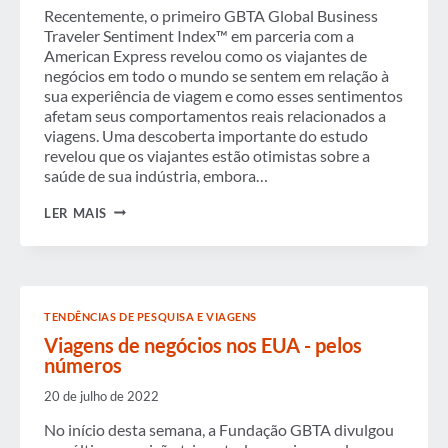
Recentemente, o primeiro GBTA Global Business
Traveler Sentiment Index™ em parceria com a
American Express revelou como os viajantes de
negócios em todo o mundo se sentem em relação à
sua experiência de viagem e como esses sentimentos
afetam seus comportamentos reais relacionados a
viagens. Uma descoberta importante do estudo
revelou que os viajantes estão otimistas sobre a
saúde de sua indústria, embora…
VISÃO
LER MAIS
DOS
VIAJANTES
DE
NEGÓCIOS
SOBRE
A
TENDÊNCIAS DE PESQUISA E VIAGENS
ECONOMIA
Viagens de negócios nos EUA - pelos
números
20 de julho de 2022
No início desta semana, a Fundação GBTA divulgou