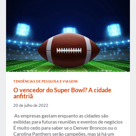
INDÚSTRIA
DE
VIAGENS
DE
NEGÓCIOS
SAUDÁVEL
ESTÁ
IMPULSIONANDO
O
CRESCIMENTO
EM
TODAS
AS
REGIÕES
DO
PAÍS
TENDÊNCIAS DE PESQUISA E VIAGENS
O vencedor do Super Bowl? A cidade
anfitriã
20 de julho de 2022
As empresas gastam enquanto as cidades são
exibidas para futuras reuniões e eventos de negócios
É muito cedo para saber se o Denver Broncos ou o
Carolina Panthers serão campeões, mas já há um