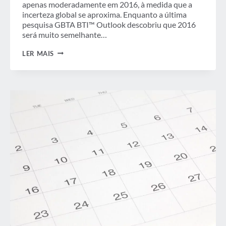
apenas moderadamente em 2016, à medida que a
incerteza global se aproxima. Enquanto a última
pesquisa GBTA BTI™ Outlook descobriu que 2016
será muito semelhante…
INCERTEZA
LER MAIS
GLOBAL
CAUSANDO
ATRASOS
NO
CRESCIMENTO
DE
VIAGENS
DE
NEGÓCIOS