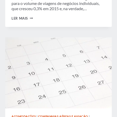
para o volume de viagens de negócios individuais,
que cresceu 0,3% em 2015 e, na verdade,…
TENDÊNCIAS
LER MAIS
EM
VIAGENS
DE
NEGÓCIOS
INDIVIDUAIS
E
EM
GRUPO
NOS
EUA
ACOMODAÇÕES
|
COMPANHIAS AÉREAS E AVIAÇÃO
|