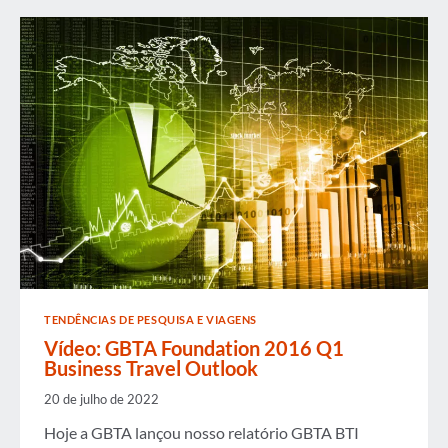
UNIDOS
COMO
O
MAIOR
MERCADO
DE
VIAGENS
DE
NEGÓCIOS
DO
MUNDO
TENDÊNCIAS DE PESQUISA E VIAGENS
Vídeo: GBTA Foundation 2016 Q1
Business Travel Outlook
20 de julho de 2022
Hoje a GBTA lançou nosso relatório GBTA BTI