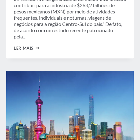
contribuir para a indústria de $263,2 bilhões de
pesos mexicanos (MXN) por meio de atividades
frequentes, individuais e noturnas. viagens de
negócios para a região Centro-Sul do país.” De fato,
de acordo com um estudo recente patrocinado
pela…
OS
LER MAIS
HÁBITOS
DE
VIAGEM
DE
VIAJANTES
DE
NEGÓCIOS
ALTAMENTE
EFICAZES
NO
MÉXICO:
VIAGENS
NOTURNAS
IMPULSIONAM
UM
MERCADO
EM
EXPANSÃO