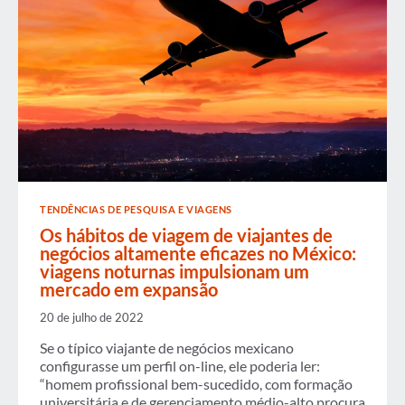
TENDÊNCIAS DE PESQUISA E VIAGENS
Os hábitos de viagem de viajantes de
negócios altamente eficazes no México:
viagens noturnas impulsionam um
mercado em expansão
20 de julho de 2022
Se o típico viajante de negócios mexicano
configurasse um perfil on-line, ele poderia ler:
“homem profissional bem-sucedido, com formação
universitária e de gerenciamento médio-alto procura