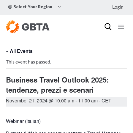
Skip
TOGGLE
Login
Select Your Region
to
CHILD
MENU
content
« All Events
This event has passed.
Business Travel Outlook 2025:
tendenze, prezzi e scenari
November 21, 2024 @ 10:00 am
-
11:00 am
- CET
Webinar (Italian)