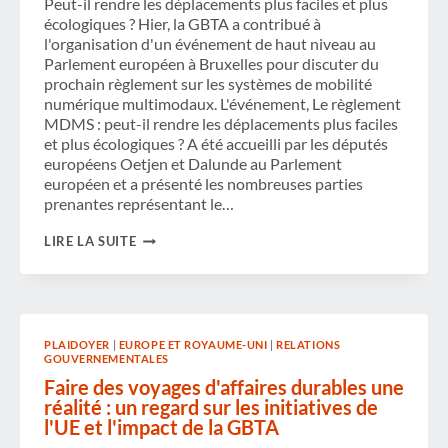
Peut-il rendre les déplacements plus faciles et plus
SUR
écologiques ? Hier, la GBTA a contribué à
L'INDUSTRIE
NET
l'organisation d'un événement de haut niveau au
ZERO
Parlement européen à Bruxelles pour discuter du
prochain règlement sur les systèmes de mobilité
numérique multimodaux. L'événement, Le règlement
MDMS : peut-il rendre les déplacements plus faciles
et plus écologiques ? A été accueilli par les députés
européens Oetjen et Dalunde au Parlement
européen et a présenté les nombreuses parties
prenantes représentant le…
RAPPORTS
LIRE LA SUITE
GBTA
DU
PARLEMENT
EUROPÉEN
SUR
LE
PLAIDOYER
|
EUROPE ET ROYAUME-UNI
|
RELATIONS
RÈGLEMENT
GOUVERNEMENTALES
MDMS
Faire des voyages d'affaires durables une
réalité : un regard sur les initiatives de
l'UE et l'impact de la GBTA