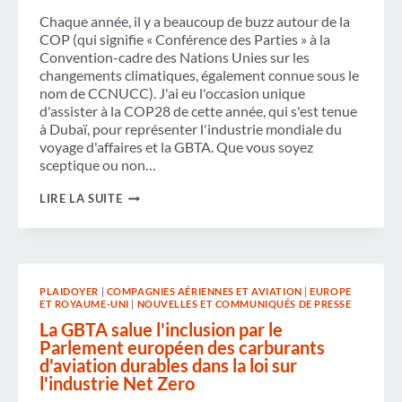
RESPECTER
Chaque année, il y a beaucoup de buzz autour de la
DES
CRITÈRES
COP (qui signifie « Conférence des Parties » à la
D'APPROVISIONNEMENT
Convention-cadre des Nations Unies sur les
DURABLE
changements climatiques, également connue sous le
POUR
nom de CCNUCC). J'ai eu l'occasion unique
LES
VOYAGES
d'assister à la COP28 de cette année, qui s'est tenue
D'AFFAIRES
à Dubaï, pour représenter l'industrie mondiale du
voyage d'affaires et la GBTA. Que vous soyez
sceptique ou non…
3
LIRE LA SUITE
RAISONS
POUR
LESQUELLES
LA
COP28
A
PLAIDOYER
|
COMPAGNIES AÉRIENNES ET AVIATION
|
EUROPE
ÉTÉ
ET ROYAUME-UNI
|
NOUVELLES ET COMMUNIQUÉS DE PRESSE
UN
MOMENT
La GBTA salue l'inclusion par le
HISTORIQUE
Parlement européen des carburants
POUR
d'aviation durables dans la loi sur
LES
l'industrie Net Zero
VOYAGES
D'AFFAIRES