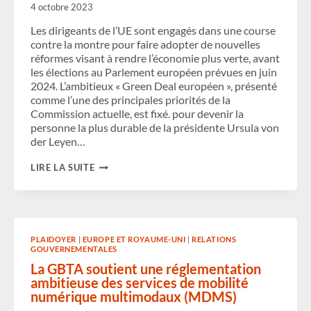
4 octobre 2023
Les dirigeants de l’UE sont engagés dans une course
contre la montre pour faire adopter de nouvelles
réformes visant à rendre l’économie plus verte, avant
les élections au Parlement européen prévues en juin
2024. L’ambitieux « Green Deal européen », présenté
comme l’une des principales priorités de la
Commission actuelle, est fixé. pour devenir la
personne la plus durable de la présidente Ursula von
der Leyen…
FAIRE
LIRE LA SUITE
DES
VOYAGES
D'AFFAIRES
DURABLES
UNE
RÉALITÉ :
PLAIDOYER
|
EUROPE ET ROYAUME-UNI
|
RELATIONS
UN
GOUVERNEMENTALES
REGARD
SUR
La GBTA soutient une réglementation
LES
ambitieuse des services de mobilité
INITIATIVES
numérique multimodaux (MDMS)
DE
L'UE