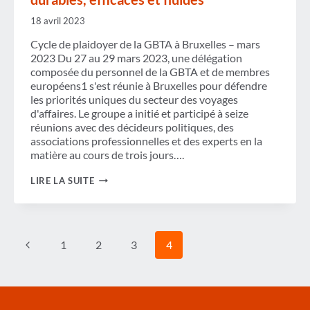
MULTIMODAUX
(MDMS)
18 avril 2023
Cycle de plaidoyer de la GBTA à Bruxelles – mars
2023 Du 27 au 29 mars 2023, une délégation
composée du personnel de la GBTA et de membres
européens1 s'est réunie à Bruxelles pour défendre
les priorités uniques du secteur des voyages
d'affaires. Le groupe a initié et participé à seize
réunions avec des décideurs politiques, des
associations professionnelles et des experts en la
matière au cours de trois jours….
PLAIDOYER
LIRE LA SUITE
POUR
DES
VOYAGES
D’AFFAIRES
DURABLES,
Navigation
Page
1
2
3
4
EFFICACES
de
ET
FLUIDES
précédente
page