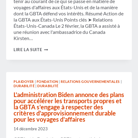
tenir au courant de ce qui se passe en matière de
voyages d'affaires aux États-Unis et de la manière
dont la GBTA défend vos intérêts. Résumé Action de
la GBTA aux États-Unis Points clés ➤ Relations
États-Unis-Canada Le 2 février, la GBTA a assisté à
une réunion avec l'ambassadrice du Canada
Kirsten…
NEWSLETTER
LIRE LA SUITE
DE
PLAIDOYER
GBTA
US
–
FÉVRIER
PLAIDOYER
|
FONDATION
|
RELATIONS GOUVERNEMENTALES
|
2024
DURABILITÉ
|
DURABILITÉ
L'administration Biden annonce des plans
pour accélérer les transports propres et
la GBTA s'engage à respecter des
critères d'approvisionnement durable
pour les voyages d'affaires
14 décembre 2023