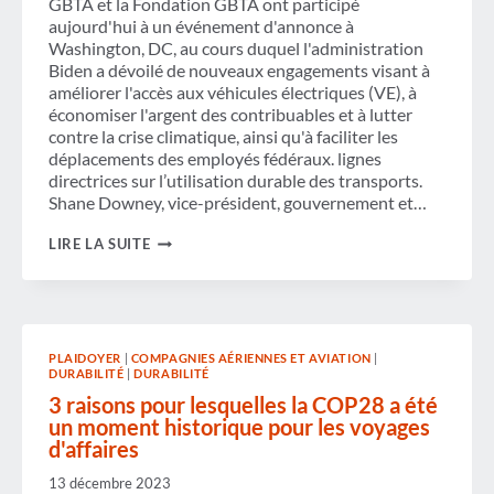
GBTA et la Fondation GBTA ont participé
aujourd'hui à un événement d'annonce à
Washington, DC, au cours duquel l'administration
Biden a dévoilé de nouveaux engagements visant à
améliorer l'accès aux véhicules électriques (VE), à
économiser l'argent des contribuables et à lutter
contre la crise climatique, ainsi qu'à faciliter les
déplacements des employés fédéraux. lignes
directrices sur l’utilisation durable des transports.
Shane Downey, vice-président, gouvernement et…
L'ADMINISTRATION
LIRE LA SUITE
BIDEN
ANNONCE
DES
PLANS
POUR
ACCÉLÉRER
PLAIDOYER
|
COMPAGNIES AÉRIENNES ET AVIATION
|
LES
DURABILITÉ
|
DURABILITÉ
TRANSPORTS
PROPRES
3 raisons pour lesquelles la COP28 a été
ET
un moment historique pour les voyages
LA
d'affaires
GBTA
S'ENGAGE
13 décembre 2023
À