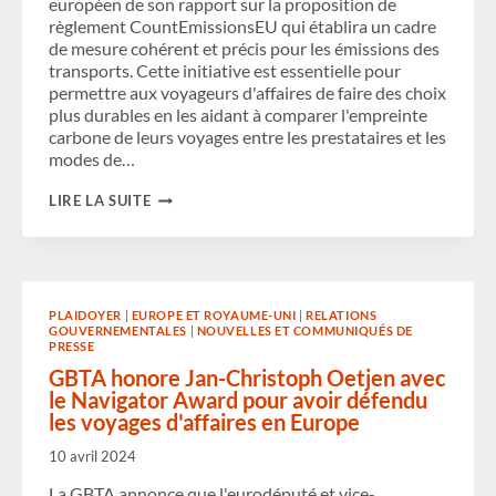
européen de son rapport sur la proposition de
règlement CountEmissionsEU qui établira un cadre
de mesure cohérent et précis pour les émissions des
transports. Cette initiative est essentielle pour
permettre aux voyageurs d'affaires de faire des choix
plus durables en les aidant à comparer l'empreinte
carbone de leurs voyages entre les prestataires et les
modes de…
LA
LIRE LA SUITE
GBTA
SALUE
LA
VOLONTÉ
DU
PARLEMENT
PLAIDOYER
|
EUROPE ET ROYAUME-UNI
|
RELATIONS
EUROPÉEN
GOUVERNEMENTALES
|
NOUVELLES ET COMMUNIQUÉS DE
D'ÉTABLIR
PRESSE
UN
CADRE
GBTA honore Jan-Christoph Oetjen avec
DE
le Navigator Award pour avoir défendu
MESURE
les voyages d'affaires en Europe
HARMONISÉ
POUR
10 avril 2024
LES
ÉMISSIONS
La GBTA annonce que l'eurodéputé et vice-