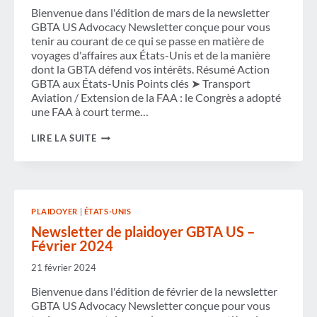
LE
Bienvenue dans l'édition de mars de la newsletter
CADRE
GBTA US Advocacy Newsletter conçue pour vous
DU
BUDGET
tenir au courant de ce qui se passe en matière de
DU
voyages d'affaires aux États-Unis et de la manière
GOUVERNEMENT
dont la GBTA défend vos intérêts. Résumé Action
AMÉRICAIN
GBTA aux États-Unis Points clés ➤ Transport
Aviation / Extension de la FAA : le Congrès a adopté
une FAA à court terme…
NEWSLETTER
LIRE LA SUITE
DE
PLAIDOYER
GBTA
AUX
ÉTATS-
UNIS
PLAIDOYER
|
ÉTATS-UNIS
–
MARS
Newsletter de plaidoyer GBTA US –
2024
Février 2024
21 février 2024
Bienvenue dans l'édition de février de la newsletter
GBTA US Advocacy Newsletter conçue pour vous