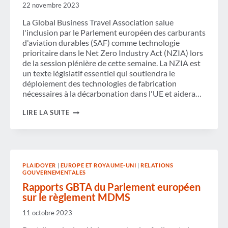
22 novembre 2023
La Global Business Travel Association salue
l'inclusion par le Parlement européen des carburants
d'aviation durables (SAF) comme technologie
prioritaire dans le Net Zero Industry Act (NZIA) lors
de la session plénière de cette semaine. La NZIA est
un texte législatif essentiel qui soutiendra le
déploiement des technologies de fabrication
nécessaires à la décarbonation dans l'UE et aidera…
LA
LIRE LA SUITE
GBTA
SALUE
L'INCLUSION
PAR
LE
PARLEMENT
PLAIDOYER
|
EUROPE ET ROYAUME-UNI
|
RELATIONS
EUROPÉEN
GOUVERNEMENTALES
DES
CARBURANTS
Rapports GBTA du Parlement européen
D'AVIATION
sur le règlement MDMS
DURABLES
DANS
11 octobre 2023
LA
LOI