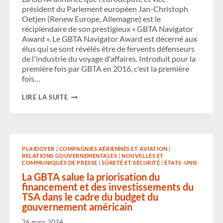
DES
président du Parlement européen Jan-Christoph
TRANSPORTS
Oetjen (Renew Europe, Allemagne) est le
récipiendaire de son prestigieux « GBTA Navigator
Award ». Le GBTA Navigator Award est décerné aux
élus qui se sont révélés être de fervents défenseurs
de l'industrie du voyage d'affaires. Introduit pour la
première fois par GBTA en 2016, c'est la première
fois…
GBTA
LIRE LA SUITE
HONORE
JAN-
CHRISTOPH
OETJEN
AVEC
LE
PLAIDOYER
|
COMPAGNIES AÉRIENNES ET AVIATION
|
NAVIGATOR
RELATIONS GOUVERNEMENTALES
|
NOUVELLES ET
AWARD
COMMUNIQUÉS DE PRESSE
|
SÛRETÉ ET SÉCURITÉ
|
ÉTATS-UNIS
POUR
AVOIR
La GBTA salue la priorisation du
DÉFENDU
financement et des investissements du
LES
TSA dans le cadre du budget du
VOYAGES
gouvernement américain
D'AFFAIRES
EN
26 mars 2024
EUROPE