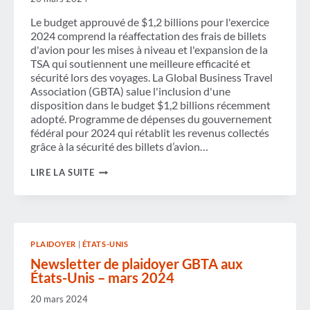
Le budget approuvé de $1,2 billions pour l'exercice
2024 comprend la réaffectation des frais de billets
d'avion pour les mises à niveau et l'expansion de la
TSA qui soutiennent une meilleure efficacité et
sécurité lors des voyages. La Global Business Travel
Association (GBTA) salue l'inclusion d'une
disposition dans le budget $1,2 billions récemment
adopté. Programme de dépenses du gouvernement
fédéral pour 2024 qui rétablit les revenus collectés
grâce à la sécurité des billets d’avion…
LA
LIRE LA SUITE
GBTA
SALUE
LA
PRIORISATION
DU
FINANCEMENT
PLAIDOYER
|
ÉTATS-UNIS
ET
DES
Newsletter de plaidoyer GBTA aux
INVESTISSEMENTS
États-Unis – mars 2024
DU
TSA
20 mars 2024
DANS