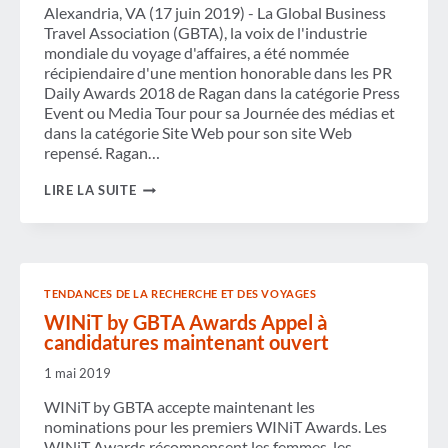
Alexandria, VA (17 juin 2019) - La Global Business
Travel Association (GBTA), la voix de l'industrie
mondiale du voyage d'affaires, a été nommée
récipiendaire d'une mention honorable dans les PR
Daily Awards 2018 de Ragan dans la catégorie Press
Event ou Media Tour pour sa Journée des médias et
dans la catégorie Site Web pour son site Web
repensé. Ragan…
GBTA
LIRE LA SUITE
NOMMÉ
RÉCIPIENDAIRE
D'UNE
MENTION
HONORABLE
DANS
TENDANCES DE LA RECHERCHE ET DES VOYAGES
LES
PRESTIGIEUX
WINiT by GBTA Awards Appel à
RAGAN
candidatures maintenant ouvert
PR
DAILY
1 mai 2019
AWARDS
DANS
WINiT by GBTA accepte maintenant les
DEUX
nominations pour les premiers WINiT Awards. Les
CATÉGORIES :
JOURNÉE
WINiT Awards récompensent les femmes, les