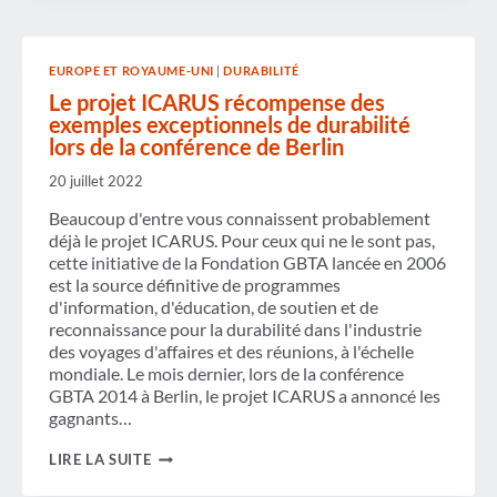
APPROCHE
À
GRANDS
PAS
EUROPE ET ROYAUME-UNI
|
DURABILITÉ
POUR
LES
Le projet ICARUS récompense des
NOMINATIONS
exemples exceptionnels de durabilité
AUX
lors de la conférence de Berlin
PRIX
DE
20 juillet 2022
RÉALISATION
EXCEPTIONNELLE
Beaucoup d'entre vous connaissent probablement
DU
PROJET
déjà le projet ICARUS. Pour ceux qui ne le sont pas,
ICARUS
cette initiative de la Fondation GBTA lancée en 2006
2016
est la source définitive de programmes
EN
d'information, d'éducation, de soutien et de
MATIÈRE
DE
reconnaissance pour la durabilité dans l'industrie
DÉVELOPPEMENT
des voyages d'affaires et des réunions, à l'échelle
DURABLE
mondiale. Le mois dernier, lors de la conférence
GBTA 2014 à Berlin, le projet ICARUS a annoncé les
gagnants…
LE
LIRE LA SUITE
PROJET
ICARUS