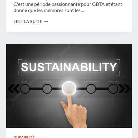
C'est une période passionnante pour GBTA et étant
donné que les membres sont les…
MESSAGE
LIRE LA SUITE
DU
BUREAU
DU
PRÉSIDENT
DE
LA
GBTA
-
HOMMAGE
AUX
MEMBRES
EXCEPTIONNELS
DURABILITÉ