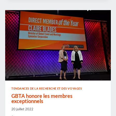
RÉCOMPENSE
DES
EXEMPLES
EXCEPTIONNELS
DE
DURABILITÉ
LORS
DE
LA
CONFÉRENCE
DE
BERLIN
TENDANCES DE LA RECHERCHE ET DES VOYAGES
GBTA honore les membres
exceptionnels
20 juillet 2022