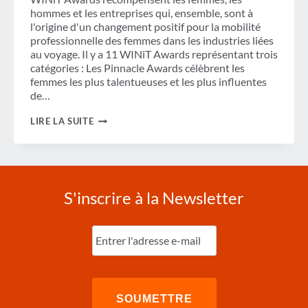
DES
hommes et les entreprises qui, ensemble, sont à
MÉDIAS
l'origine d'un changement positif pour la mobilité
ET
professionnelle des femmes dans les industries liées
SITE
WEB
au voyage. Il y a 11 WINiT Awards représentant trois
REPENSÉ
catégories : Les Pinnacle Awards célèbrent les
femmes les plus talentueuses et les plus influentes
de…
WINIT
LIRE LA SUITE
BY
GBTA
AWARDS
APPEL
À
CANDIDATURES
S'inscrire à la Newsletter
MAINTENANT
OUVERT
Entrez
l'e-
mail
(Nécessaire)