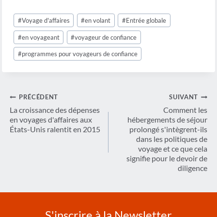
Étiquettes
#
Voyage d'affaires
#
en volant
#
Entrée globale
de
la
#
en voyageant
#
voyageur de confiance
publication :
#
programmes pour voyageurs de confiance
Navigation
PRÉCÉDENT
SUIVANT
de
La croissance des dépenses
Comment les
en voyages d'affaires aux
hébergements de séjour
l’article
États-Unis ralentit en 2015
prolongé s'intègrent-ils
dans les politiques de
voyage et ce que cela
signifie pour le devoir de
diligence
S'inscrire à la Newsletter