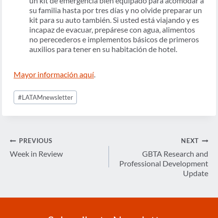
un kit de emergencia bien equipado para acomodar a
su familia hasta por tres días y no olvide preparar un
kit para su auto también. Si usted está viajando y es
incapaz de evacuar, prepárese con agua, alimentos
no perecederos e implementos básicos de primeros
auxilios para tener en su habitación de hotel.
Mayor información aquí
.
Post
#
LATAMnewsletter
Tags:
Post
PREVIOUS
NEXT
navigation
Week in Review
GBTA Research and
Professional Development
Update