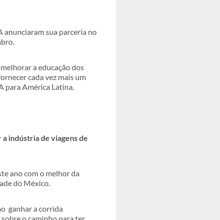
A anunciaram sua parceria no
mbro.
l melhorar a educação dos
 fornecer cada vez mais um
A para América Latina.
a indústria de viagens de
ste ano com o melhor da
dade do México.
omo ganhar a corrida
 sobre o caminho para ter