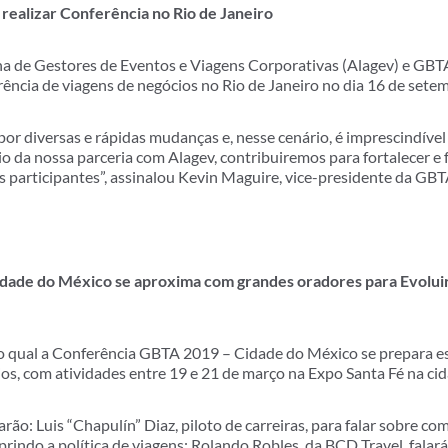
realizar Conferência no Rio de Janeiro
a de Gestores de Eventos e Viagens Corporativas (Alagev) e GBT
erência de viagens de negócios no Rio de Janeiro no dia 16 de sete
 por diversas e rápidas mudanças e, nesse cenário, é imprescindíve
eio da nossa parceria com Alagev, contribuiremos para fortalecer e
 participantes”, assinalou Kevin Maguire, vice-presidente da GBT
ade do México se aproxima com grandes oradores para Evoluir 
 do qual a Conferência GBTA 2019 – Cidade do México se prepara e
ios, com atividades entre 19 e 21 de março na Expo Santa Fé na ci
arão: Luis “Chapulín” Diaz, piloto de carreiras, para falar sobre c
indo a política de viagens; Rolando Robles, da BCD Travel, falará