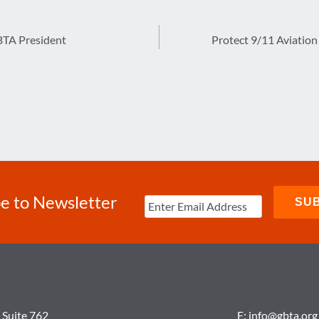
BTA President
Protect 9/11 Aviation 
e to Newsletter
 Suite 762
E:
info@gbta.org