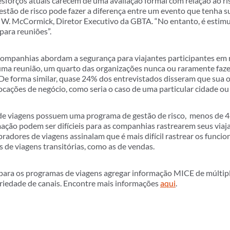
sforços atuais carecem de uma avaliação formal com relação ao r
stão de risco pode fazer a diferença entre um evento que tenha s
l W. McCormick, Diretor Executivo da GBTA. “No entanto, é estim
para reuniões”.
mpanhias abordam a segurança para viajantes participantes em r
ma reunião, um quarto das organizações nunca ou raramente faz
. De forma similar, quase 24% dos entrevistados disseram que sua
locações de negócio, como seria o caso de uma particular cidade ou
e viagens possuem uma programa de gestão de risco, menos de 
ção podem ser difícieis para as companhias rastrearem seus viajan
adores de viagens assinalam que é mais difícil rastrear os funci
s de viagens transitórias, como as de vendas.
ara os programas de viagens agregar informação MICE de múltiplas
ariedade de canais. Encontre mais informações
aqui
.