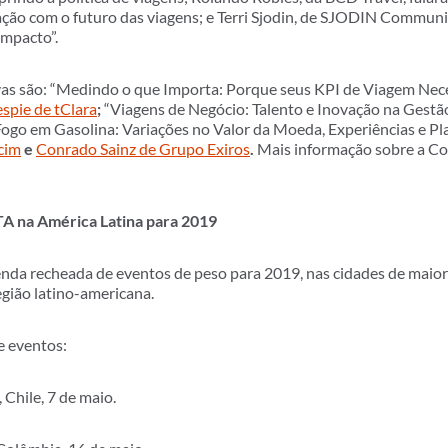
ação com o futuro das viagens; e Terri Sjodin, de SJODIN Communi
mpacto”.
vas são: “Medindo o que Importa: Porque seus KPI de Viagem N
espie de tClara
;
“Viagens de Negócio: Talento e Inovação na Gestão
Fogo em Gasolina: Variações no Valor da Moeda, Experiências e Pl
cim
e
Conrado Sainz de Grupo Exiros
.
Mais informação sobre a Co
A na América Latina para 2019
da recheada de eventos de peso para 2019, nas cidades de maior
gião latino-americana.
e eventos:
Chile, 7 de maio.