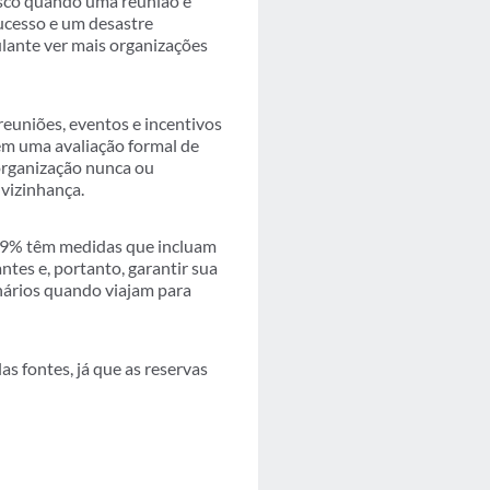
isco quando uma reunião é
ucesso e um desastre
ulante ver mais organizações
euniões, eventos e incentivos
em uma avaliação formal de
 organização nunca ou
 vizinhança.
49% têm medidas que incluam
tes e, portanto, garantir sua
onários quando viajam para
 fontes, já que as reservas