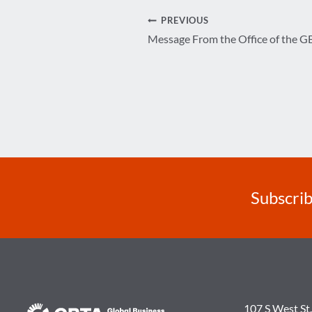
Post
PREVIOUS
Message From the Office of the G
navigation
Subscrib
107 S West St.