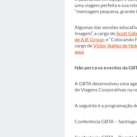
uma viagem perfeita e sua rel
“mensagem pequena, grande i
Algumas das sessões educati
Imagem”, a cargo de
Scott Gill
de AJE Group
; e “Colocando 
cargo de
Víctor Ibáñez de Hol
aqui
.
Não perca os eventos da GBT
A GBTA desenvolveu uma agen
de Viagens Corporativas na re
A seguinte é a programação d
Conferência GBTA – Santiago, 