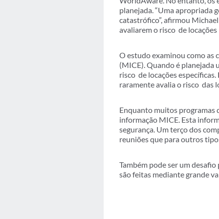
WorldAware. No entanto, os e
planejada. “Uma apropriada ge
catastrófico”, afirmou Michae
avaliarem o risco de locações 
O estudo examinou como as co
(MICE). Quando é planejada u
risco de locações específicas
raramente avalia o risco das 
Enquanto muitos programas d
informação MICE. Esta informa
segurança. Um terço dos compr
reuniões que para outros tipo
Também pode ser um desafio p
são feitas mediante grande v